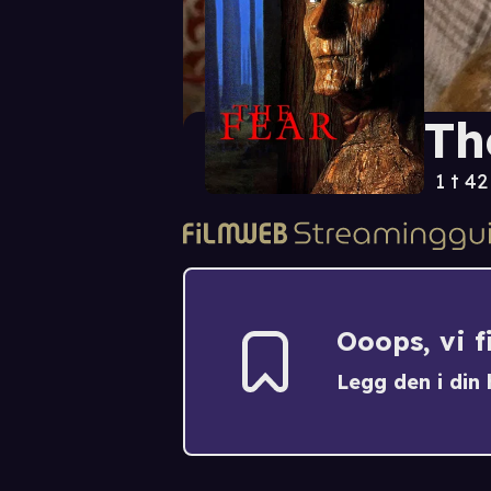
Th
1 t 4
Ooops, vi 
Legg den i din h