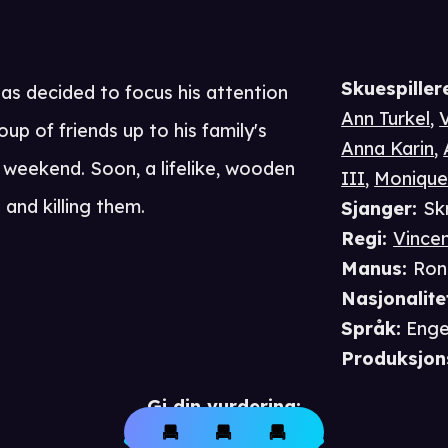
Skuespiller
as decided to focus his attention
Ann Turkel
,
oup of friends up to his family's
Anna Karin
,
 weekend. Soon, a lifelike, wooden
III
,
Monique
 and killing them.
Sjanger
:
Skr
Regi
:
Vince
Manus
:
Ron
Nasjonalite
Språk
:
Enge
Produksjon
Gi din vurdering: