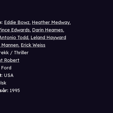
e
:
Eddie Bowz
,
Heather Medway
,
Vince Edwards
,
Darin Heames
,
Antonio Todd
,
Leland Hayward
 Mannen
,
Erick Weiss
ekk / Thriller
nt Robert
 Ford
t
:
USA
lsk
sår
:
1995