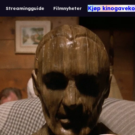
Kjøp kinogaveko
Streamingguide
Filmnyheter