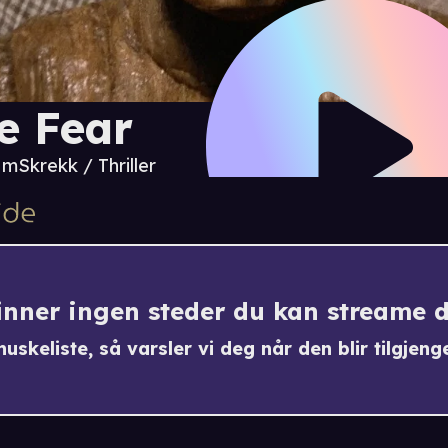
e Fear
2 m
Skrekk / Thriller
finner ingen steder du kan streame 
uskeliste, så varsler vi deg når den blir tilgjenge