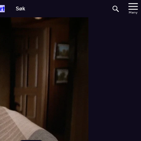
rt
Meny