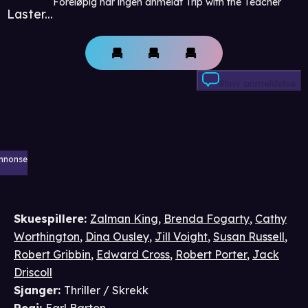
Foreløpig har ingen anmeldt Trip with the Teacher
Laster...
Skriv anmeldelse
nnonse
Skuespillere
:
Zalman King
,
Brenda Fogarty
,
Cathy
Worthington
,
Dina Ousley
,
Jill Voight
,
Susan Russell
,
Robert Gribbin
,
Edward Cross
,
Robert Porter
,
Jack
Driscoll
Sjanger
:
Thriller / Skrekk