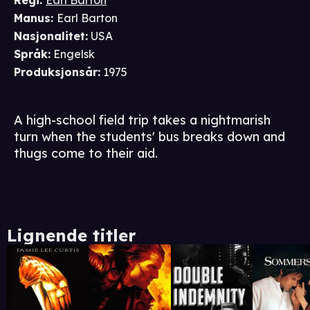
Regi
:
Earl Barton
Manus
:
Earl Barton
Nasjonalitet
:
USA
Språk
:
Engelsk
Produksjonsår
:
1975
A high-school field trip takes a nightmarish
turn when the students' bus breaks down and
thugs come to their aid.
Lignende titler