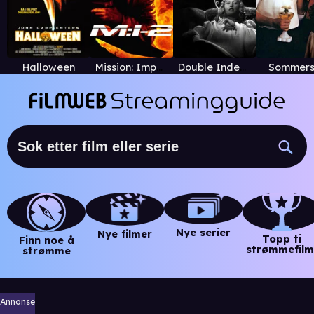
Halloween
Mission: Impossible II
Double Indemnity (1944)
Sommers
Nye serier
Nye filmer
Topp ti
Finn noe å
strømmefilm
strømme
Annonse