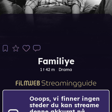
Familiye
1 t 42 m
Drama
Ooops, vi finner ingen
steder du kan streame
denne akkurat nå.