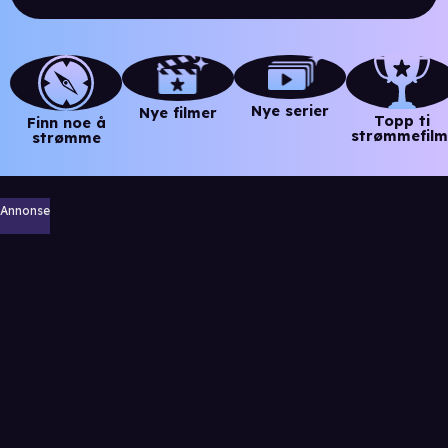
Nye serier
Nye filmer
Topp ti
Finn noe å
strømmefilm
strømme
Annonse