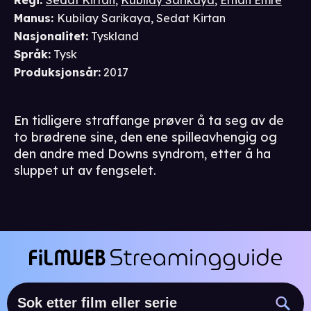
Regi
:
Sedat Kirtan
,
Kubilay Sarikaya
,
Erhan Emre
Manus
:
Kubilay Sarikaya
,
Sedat Kirtan
Nasjonalitet
:
Tyskland
Språk
:
Tysk
Produksjonsår
:
2017
En tidligere straffange prøver å ta seg av de
to brødrene sine, den ene spilleavhengig og
den andre med Downs syndrom, etter å ha
sluppet ut av fengselet.