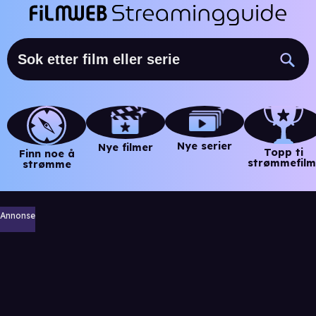
Nye serier
Nye filmer
Topp ti
Finn noe å
strømmefilm
strømme
Annonse