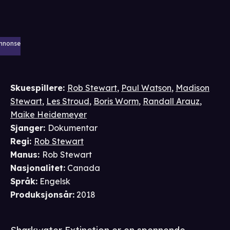
nnonse
Skuespillere
:
Rob Stewart
,
Paul Watson
,
Madison
Stewart
,
Les Stroud
,
Boris Worm
,
Randall Arauz
,
Maike Heidemeyer
Sjanger
:
Dokumentar
Regi
:
Rob Stewart
Manus
:
Rob Stewart
Nasjonalitet
:
Canada
Språk
:
Engelsk
Produksjonsår
:
2018