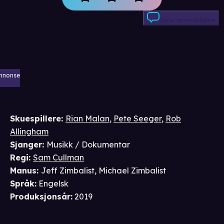
Skriv anmeldelse
nnonse
Skuespillere
:
Rian Malan
,
Pete Seeger
,
Rob
Allingham
Sjanger
:
Musikk / Dokumentar
Regi
:
Sam Cullman
Manus
:
Jeff Zimbalist
,
Michael Zimbalist
Språk
:
Engelsk
Produksjonsår
:
2019