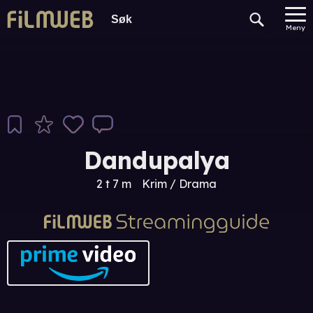
Meny
Dandupalya
2 t 7 m
Krim / Drama