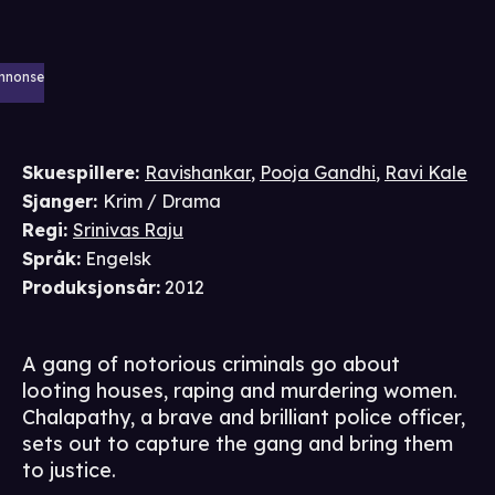
nnonse
Skuespillere
:
Ravishankar
,
Pooja Gandhi
,
Ravi Kale
Sjanger
:
Krim / Drama
Regi
:
Srinivas Raju
Språk
:
Engelsk
Produksjonsår
:
2012
A gang of notorious criminals go about
looting houses, raping and murdering women.
Chalapathy, a brave and brilliant police officer,
sets out to capture the gang and bring them
to justice.