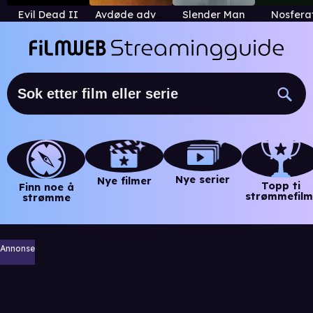
Evil Dead II
Avdøde advarer
Slender Man
Nosfera
Nye serier
Nye filmer
Topp ti
Finn noe å
strømmefilm
strømme
Annonse