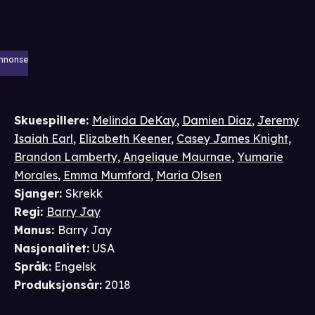
nnonse
Skuespillere
:
Melinda DeKay
,
Damien Diaz
,
Jeremy
Isaiah Earl
,
Elizabeth Keener
,
Casey James Knight
,
Brandon Lamberty
,
Angelique Maurnae
,
Yumarie
Morales
,
Emma Mumford
,
Maria Olsen
Sjanger
:
Skrekk
Regi
:
Barry Jay
Manus
:
Barry Jay
Nasjonalitet
:
USA
Språk
:
Engelsk
Produksjonsår
:
2018