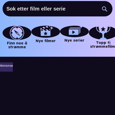
Nye serier
Nye filmer
Topp ti
Finn noe å
strømmefilm
strømme
Annonse