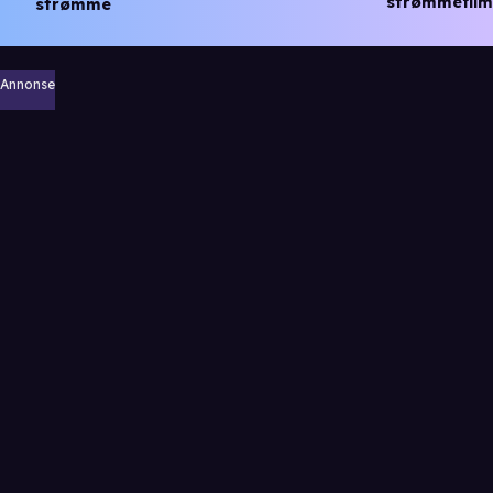
strømmefilm
strømme
Annonse