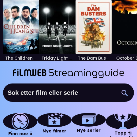
The Children of Huang Shi
Friday Light Nights
The Dam Busters
October 
Nye serier
Nye filmer
Topp ti
Finn noe å