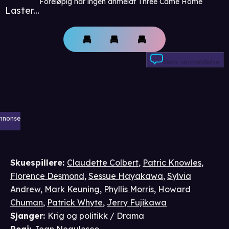
Foreløpig har ingen anmeldt Three Came Home
Laster...
Skriv anmeldelse
nnonse
Skuespillere
:
Claudette Colbert
,
Patric Knowles
,
Florence Desmond
,
Sessue Hayakawa
,
Sylvia
Andrew
,
Mark Keuning
,
Phyllis Morris
,
Howard
Chuman
,
Patrick Whyte
,
Jerry Fujikawa
Sjanger
:
Krig og politikk / Drama