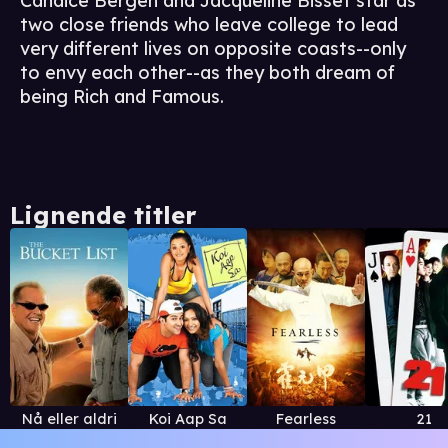
Candice Bergen and Jacqueline Bisset star as
two close friends who leave college to lead
very different lives on opposite coasts--only
to envy each other--as they both dream of
being Rich and Famous.
Lignende titler
Nå eller aldri
Koi Aap Sa
Fearless
21