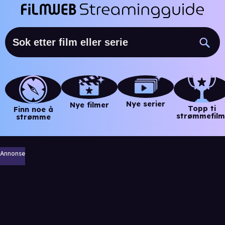
Nye serier
Nye filmer
Topp ti
Finn noe å
strømmefilm
strømme
Annonse