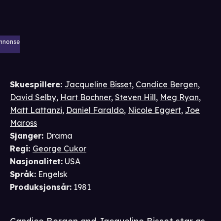
nnonse
Skuespillere
:
Jacqueline Bisset
,
Candice Bergen
,
David Selby
,
Hart Bochner
,
Steven Hill
,
Meg Ryan
,
Matt Lattanzi
,
Daniel Faraldo
,
Nicole Eggert
,
Joe
Maross
Sjanger
:
Drama
Regi
:
George Cukor
Nasjonalitet
:
USA
Språk
:
Engelsk
Produksjonsår
:
1981