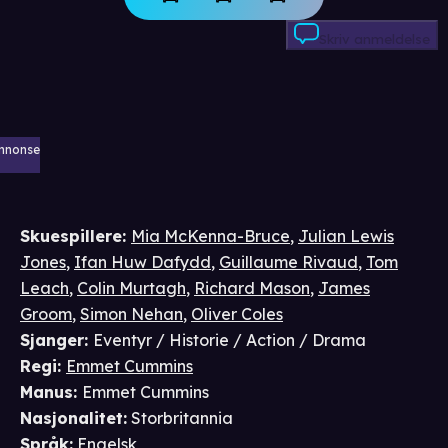
Skriv anmeldelse
nnonse
Skuespillere
:
Mia McKenna-Bruce
,
Julian Lewis
Jones
,
Ifan Huw Dafydd
,
Guillaume Rivaud
,
Tom
Leach
,
Colin Murtagh
,
Richard Mason
,
James
Groom
,
Simon Nehan
,
Oliver Coles
Sjanger
:
Eventyr / Historie / Action / Drama
Regi
:
Emmet Cummins
Manus
:
Emmet Cummins
Nasjonalitet
:
Storbritannia
Språk
:
Engelsk