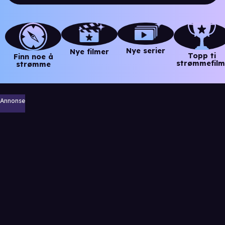
Nye serier
Nye filmer
Topp ti
Finn noe å
strømmefilm
strømme
Annonse