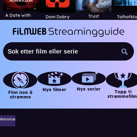
A Date with Murder
Trust
Dom Dobry
Talhotbl
Nye serier
Nye filmer
Topp ti
Finn noe å
strømmefilm
strømme
Annonse