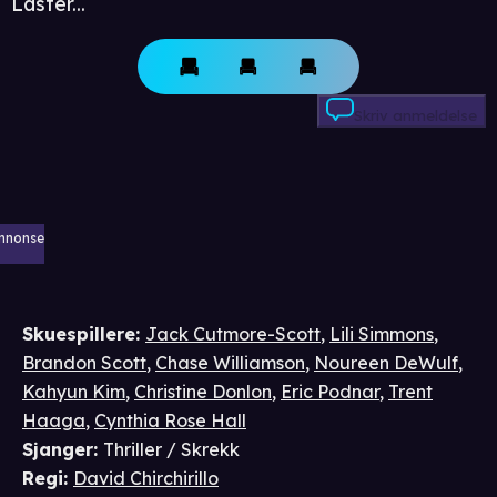
Laster...
Skriv anmeldelse
nnonse
Skuespillere
:
Jack Cutmore-Scott
,
Lili Simmons
,
Brandon Scott
,
Chase Williamson
,
Noureen DeWulf
,
Kahyun Kim
,
Christine Donlon
,
Eric Podnar
,
Trent
Haaga
,
Cynthia Rose Hall
Sjanger
:
Thriller / Skrekk
Regi
:
David Chirchirillo