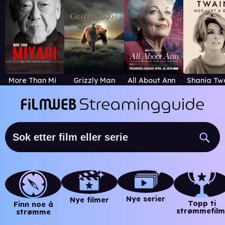
More Than Miyagi: The Pat Morita Story
Grizzly Man
All About Ann: Governor Richards of the Lone Star State
Nye serier
Nye filmer
Topp ti
Finn noe å
strømmefilm
strømme