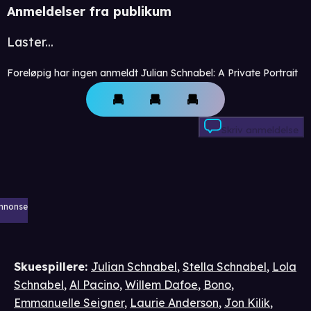
Anmeldelser fra publikum
Laster...
Foreløpig har ingen anmeldt Julian Schnabel: A Private Portrait
Skriv anmeldelse
nnonse
Skuespillere
:
Julian Schnabel
,
Stella Schnabel
,
Lola
Schnabel
,
Al Pacino
,
Willem Dafoe
,
Bono
,
Emmanuelle Seigner
,
Laurie Anderson
,
Jon Kilik
,