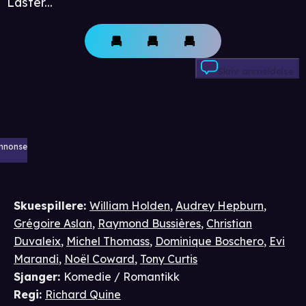
Laster...
Skriv anmeldelse
nnonse
Skuespillere
:
William Holden
,
Audrey Hepburn
,
Grégoire Aslan
,
Raymond Bussières
,
Christian
Duvaleix
,
Michel Thomass
,
Dominique Boschero
,
Evi
Marandi
,
Noël Coward
,
Tony Curtis
Sjanger
:
Komedie / Romantikk
Regi
:
Richard Quine