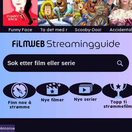
Funny Face
Ta det med roo Scooby-Doo!
Scooby-Doo! Pirater i sikte! (Norsk tale)
Nye serier
Nye filmer
Topp ti
Finn noe å
strømmefilm
strømme
Annonse