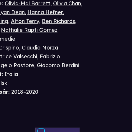
e
:
Olivia-Mai Barrett
,
Olivia Chan
,
Ryan Dean
,
Hanna Hefner
,
ning
,
Alton Terry
,
Ben Richards
,
,
Nathalie Rapti Gomez
medie
Crispino
,
Claudio Norza
trice Valsecchi
,
Fabrizio
gelo Pastore
,
Giacomo Berdini
t
:
Italia
lsk
sår
:
2018–2020