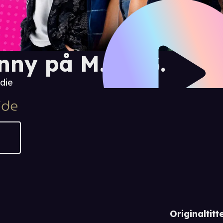
nny på M.A.R.S.
die
Originaltitte