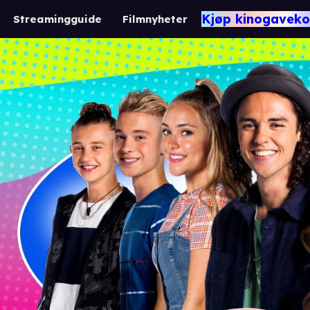
Kjøp kinogaveko
Streamingguide
Filmnyheter