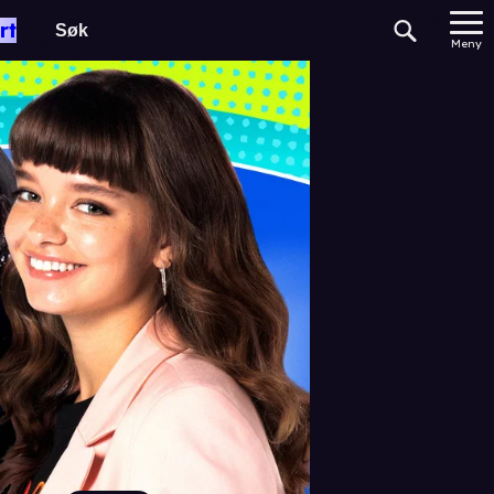
rt
Meny