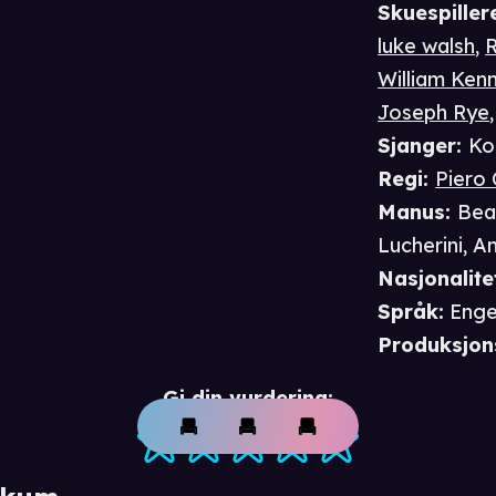
Skuespiller
luke walsh
,
William Ken
Joseph Rye
Sjanger
:
Ko
Regi
:
Piero 
Manus
:
Bea
Lucherini
,
An
Nasjonalite
Språk
:
Enge
Produksjon
Gi din vurdering: