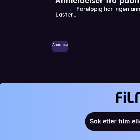
Anmeldelser fra publ
Foreløpig har ingen an
Laster...
Annonse