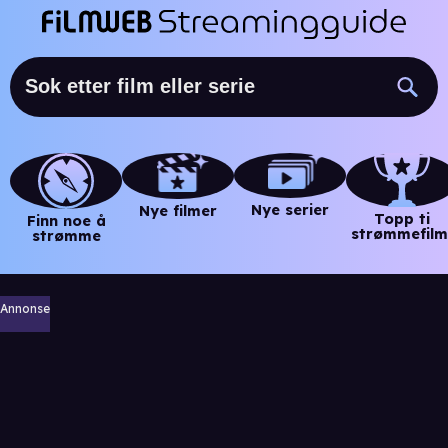
Nye serier
Nye filmer
Topp ti
Finn noe å
strømmefilm
strømme
Annonse