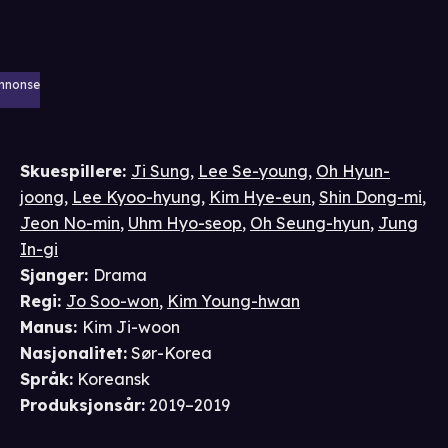
nnonse
Skuespillere
:
Ji Sung
,
Lee Se-young
,
Oh Hyun-
joong
,
Lee Kyoo-hyung
,
Kim Hye-eun
,
Shin Dong-mi
,
Jeon No-min
,
Uhm Hyo-seop
,
Oh Seung-hyun
,
Jung
In-gi
Sjanger
:
Drama
Regi
:
Jo Soo-won
,
Kim Young-hwan
Manus
:
Kim Ji-woon
Nasjonalitet
:
Sør-Korea
Språk
:
Koreansk
Produksjonsår
:
2019–2019