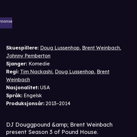
nnonse
Skuespillere
:
Doug Lussenhop
,
Brent Weinbach
,
Johnny Pemberton
Sjanger
:
Komedie
Regi
:
Tim Nackashi
,
Doug Lussenhop
,
Brent
Weinbach
Nasjonalitet
:
USA
Språk
:
Engelsk
Produksjonsår
:
2013–2014
DJ Douggpound &amp; Brent Weinbach
present Season 3 of Pound House.