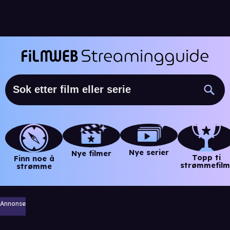
Nye serier
Nye filmer
Topp ti
Finn noe å
strømmefilm
strømme
Annonse