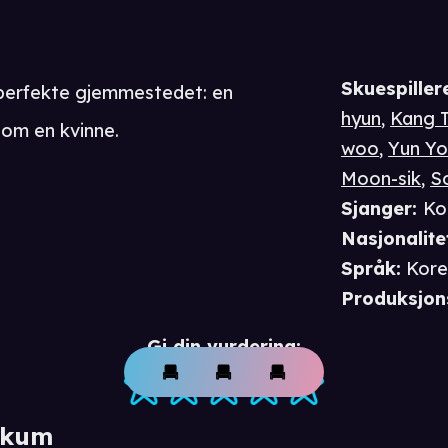
Skuespiller
 perfekte gjemmestedet: en
hyun
,
Kang 
som en kvinne.
woo
,
Yun Yo
Moon-sik
,
S
Sjanger
:
Ko
Nasjonalite
Språk
:
Kore
Produksjon
Gi din vurdering:
ikum