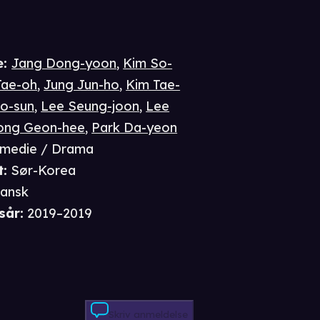
e
:
Jang Dong-yoon
,
Kim So-
Tae-oh
,
Jung Jun-ho
,
Kim Tae-
o-sun
,
Lee Seung-joon
,
Lee
ong Geon-hee
,
Park Da-yeon
medie / Drama
t
:
Sør-Korea
ansk
sår
:
2019–2019
Skriv anmeldelse