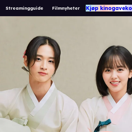
Kjøp kinogaveko
Streamingguide
Filmnyheter