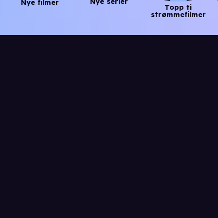
Nye serier
Nye filmer
Topp ti
strømmefilmer