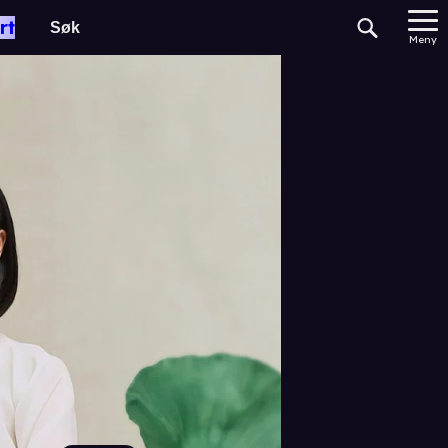
rt
Meny