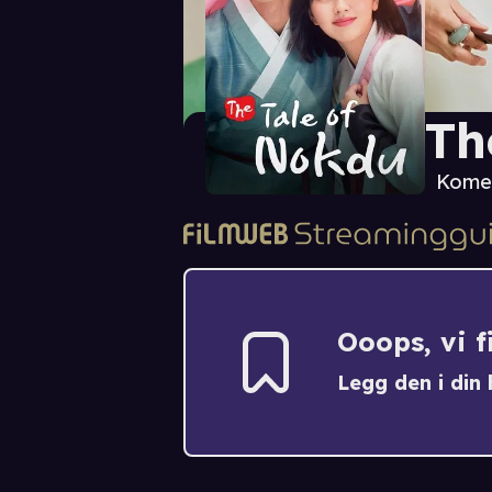
Th
Kome
Ooops, vi 
Legg den i din h