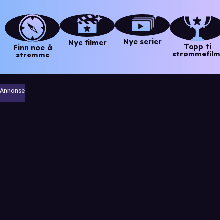
Nye serier
Nye filmer
Topp ti
Finn noe å
strømmefilm
strømme
Annonse