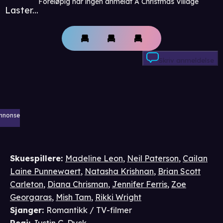
Foreløpig har ingen anmeldt A Christmas Village
Laster...
Skriv anmeldelse
nnonse
Skuespillere
:
Madeline Leon
,
Neil Paterson
,
Cailan
Laine Punnewaert
,
Natasha Krishnan
,
Brian Scott
Carleton
,
Diana Chrisman
,
Jennifer Ferris
,
Zoe
Georgaras
,
Mish Tam
,
Rikki Wright
Sjanger
:
Romantikk / TV-filmer