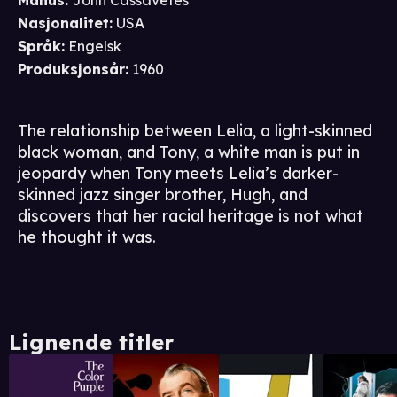
Manus
:
John Cassavetes
Nasjonalitet
:
USA
Språk
:
Engelsk
Produksjonsår
:
1960
The relationship between Lelia, a light-skinned
black woman, and Tony, a white man is put in
jeopardy when Tony meets Lelia’s darker-
skinned jazz singer brother, Hugh, and
discovers that her racial heritage is not what
he thought it was.
Lignende titler