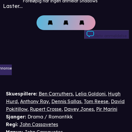
Foreløpig har ingen anmeldt Shadows
Laster...
Skriv anmeldelse
nnonse
Skuespillere
:
Ben Carruthers
,
Lelia Goldoni
,
Hugh
Hurd
,
Anthony Ray
,
Dennis Sallas
,
Tom Reese
,
David
Pokitillow
,
Rupert Crosse
,
Davey Jones
,
Pir Marini
Sjanger
:
Drama / Romantikk
Regi
:
John Cassavetes