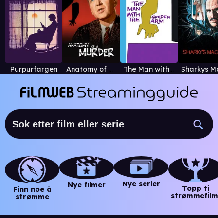
Purpurfargen
Anatomy of a Murder
The Man with the Golden Arm
Nye serier
Nye filmer
Topp ti
Finn noe å
strømmefilm
strømme