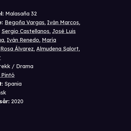
l:
Malasaña 32
e
:
Begoña Vargas
,
Iván Marcos
,
,
Sergio Castellanos
,
José Luis
ga
,
Iván Renedo
,
María
,
Rosa Álvarez
,
Almudena Salort
,
t
rekk / Drama
 Pintó
t
:
Spania
nsk
sår
:
2020