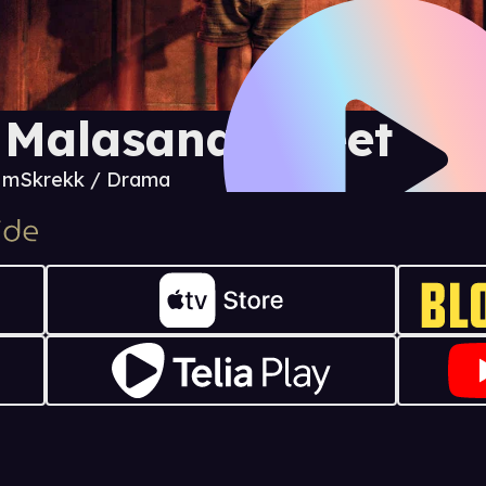
 Malasana Street
5 m
Skrekk / Drama