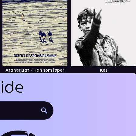
Atanarjuat - Han som løper
Kes