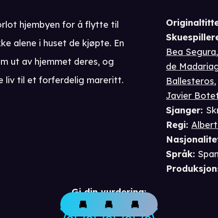
Originaltitte
lot hjembyen for å flytte til
Skuespiller
ke alene i huset de kjøpte. En
Bea Segura
dem ut av hjemmet deres, og
de Madaria
iv til et forferdelig mareritt.
Ballesteros
Javier Bote
Sjanger
:
Sk
Regi
:
Albert
Nasjonalite
Språk
:
Spa
Produksjon
Gi din vurdering: