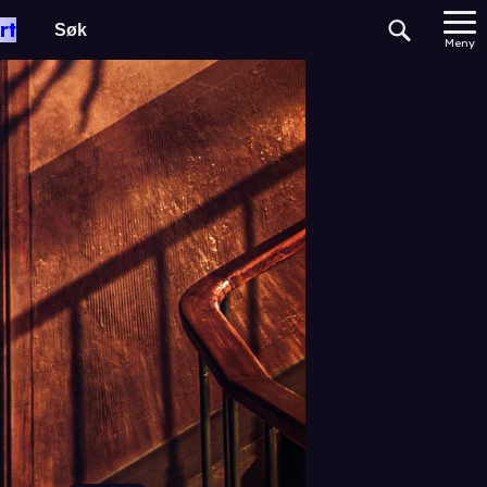
rt
Meny