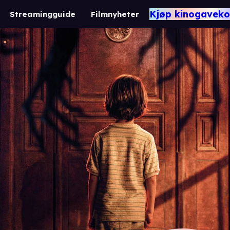
Kjøp kinogaveko
Streamingguide
Filmnyheter