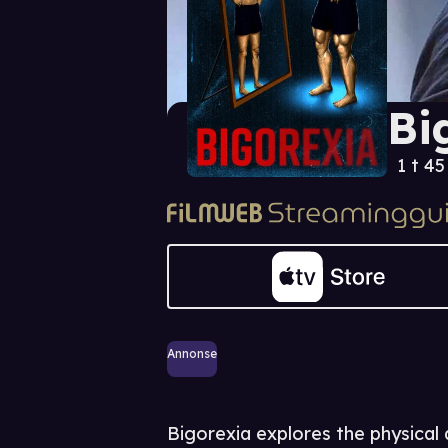
Bi
1 t 4
Annonse
Bigorexia explores the physical