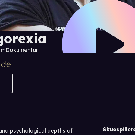
gorexia
5 m
Dokumentar
Skuespiller
 and psychological depths of