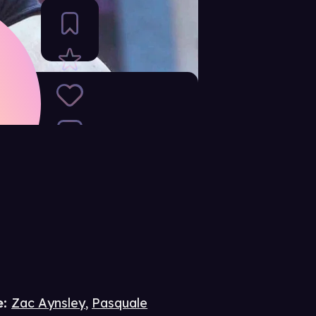
e
:
Zac Aynsley
,
Pasquale