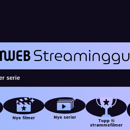
Nye serier
Nye filmer
Topp ti
strømmefilmer