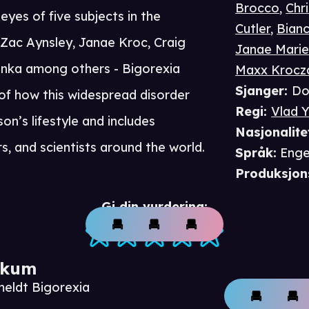
Brocco
,
Chri
yes of five subjects in the
Cutler
,
Bian
 Zac Aynsley, Janae Kroc, Craig
Janae Marie
zonka among others - Bigorexia
Maxx Krocza
Sjanger
:
Do
 of how this widespread disorder
Regi
:
Vlad Y
n’s lifestyle and includes
Nasjonalite
s, and scientists around the world.
Språk
:
Enge
Produksjon
Gi din vurdering:
ikum
meldt Bigorexia