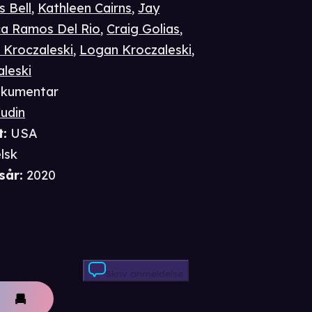
s Bell
,
Kathleen Cairns
,
Jay
ca Ramos Del Rio
,
Craig Golias
,
 Kroczaleski
,
Logan Kroczaleski
,
leski
kumentar
udin
t
:
USA
lsk
sår
:
2020
Skriv anmeldelse