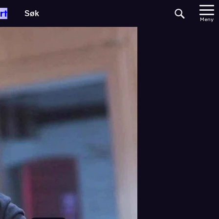
rt
Meny