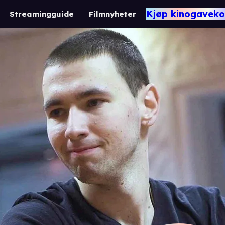
Kjøp kinogaveko
Streamingguide
Filmnyheter