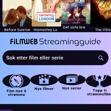
Det siste brevet fra deg
Before Sunrise
Namastey London
The Vill
Nye serier
Nye filmer
Topp ti
Finn noe å
strømmefilm
strømme