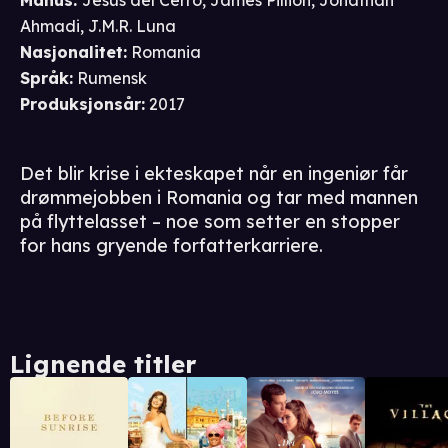
Manus
:
Jesús del Cerro
,
James Pillion
,
Jonathan
Ahmadi
,
J.M.R. Luna
Nasjonalitet
:
Romania
Språk
:
Rumensk
Produksjonsår
:
2017
Det blir krise i ekteskapet når en ingeniør får
drømmejobben i Romania og tar med mannen
på flyttelasset – noe som setter en stopper
for hans gryende forfatterkarriere.
Lignende titler