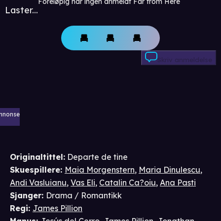
Foreløpig har ingen anmeldt Far from Here
Laster...
Skriv anmeldelse
nnonse
Originaltittel:
Departe de tine
Skuespillere
:
Maia Morgenstern
,
Maria Dinulescu
,
Andi Vasluianu
,
Vas Eli
,
Catalin Ca?oiu
,
Ana Pasti
Sjanger
:
Drama / Romantikk
Regi
:
James Pillion