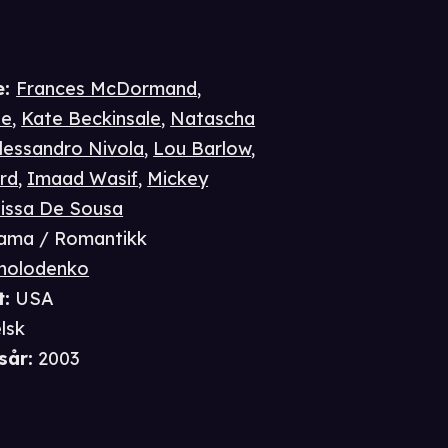
e
:
Frances McDormand
,
le
,
Kate Beckinsale
,
Natascha
lessandro Nivola
,
Lou Barlow
,
ard
,
Imaad Wasif
,
Mickey
issa De Sousa
ama / Romantikk
Cholodenko
t
:
USA
lsk
sår
:
2003