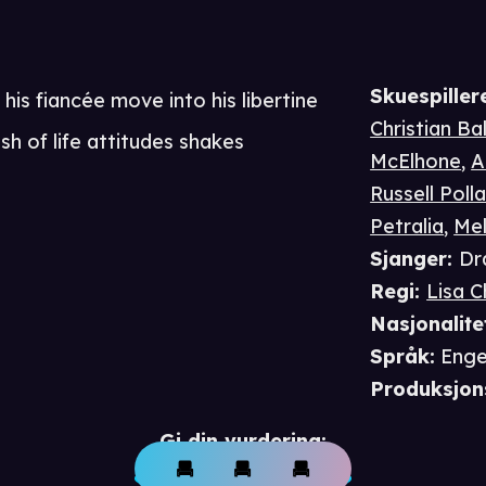
Skuespiller
is fiancée move into his libertine
Christian Ba
sh of life attitudes shakes
McElhone
,
A
Russell Poll
Petralia
,
Mel
Sjanger
:
Dr
Regi
:
Lisa 
Nasjonalite
Språk
:
Enge
Produksjon
Gi din vurdering: