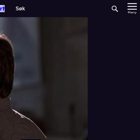
rt
Meny