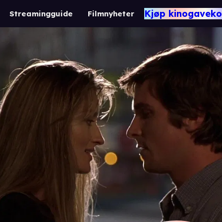
Kjøp kinogaveko
Streamingguide
Filmnyheter