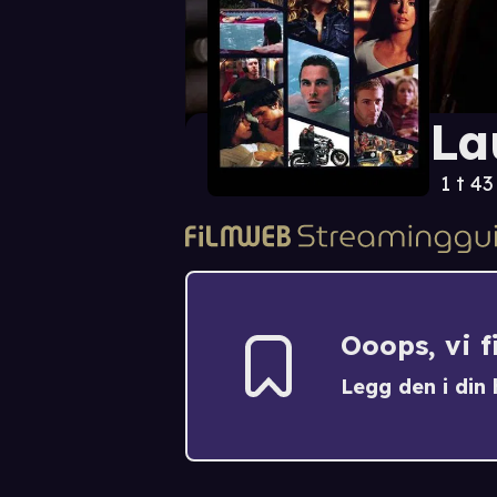
La
1 t 4
Ooops, vi 
Legg den i din h