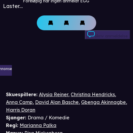
Foreløpig har ingen anmeldt EGG
Laster...
Skriv anmeldelse
nnonse
Skuespillere
:
Alysia Reiner
,
Christina Hendricks
,
Anna Camp
,
David Alan Basche
,
Gbenga Akinnagbe
,
Harris Doran
Sjanger
:
Drama / Komedie
Regi
:
Marianna Palka