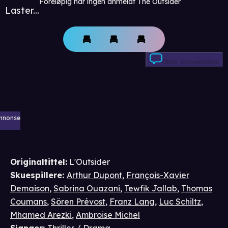
Foreløpig har ingen anmeldt The Outsider
Laster...
Skriv anmeldelse
nnonse
Originaltittel:
L'Outsider
Skuespillere
:
Arthur Dupont
,
François-Xavier
Demaison
,
Sabrina Ouazani
,
Tewfik Jallab
,
Thomas
Coumans
,
Sören Prévost
,
Franz Lang
,
Luc Schiltz
,
Mhamed Arezki
,
Ambroise Michel