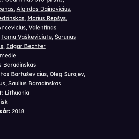
cenas
,
Algirdas Dainavicius
,
edzinskas
,
Marius Repšys
,
ncevicius
,
Valentinas
,
Toma Vaškeviciute
,
Šarunas
us
,
Edgar Bechter
medie
s Baradinskas
tas Bartuševicius
,
Oleg Surajev
,
us
,
Saulius Baradinskas
t
:
Lithuania
isk
sår
:
2018