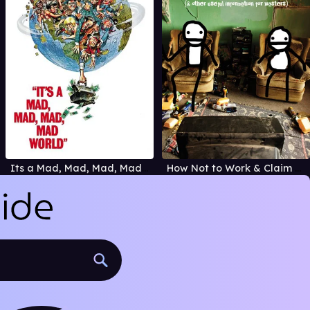
Its a Mad, Mad, Mad, Mad World
How Not to Work & Claim Benefits... (and Other Useful Information for Wasters)