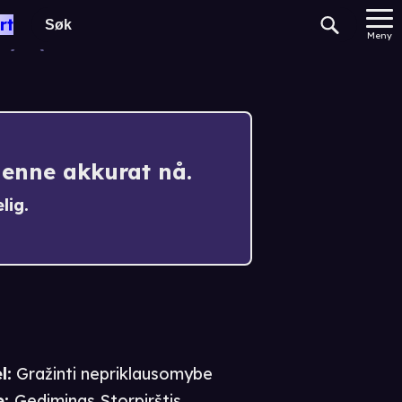
pendence
rt
Meny
denne akkurat nå.
lig.
l:
Gražinti nepriklausomybe
e
:
Gediminas Storpirštis
,