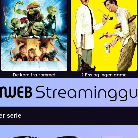
De kom fra rommet
2 Ess og ingen dame