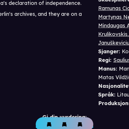
nia's declaration of independence.
Ramunas Ci
lin's archives, and they are on a
Martynas N
Mindaugas A
Krulikovskis
Januškevici
Sjanger
:
Ko
Regi
:
Sauliu
Manus
:
Man
Matas Vildži
Nasjonalite
Språk
:
Litau
Produksjon
Gi din vurdering: