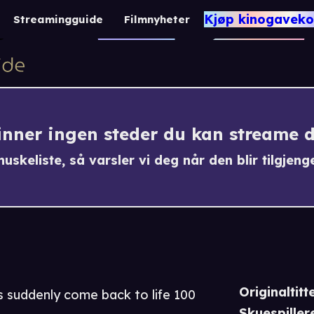
The Return of Inde
Kjøp kinogaveko
Streamingguide
Filmnyheter
1 t 15 m
Komedie
finner ingen steder du kan streame 
uskeliste, så varsler vi deg når den blir tilgjenge
Originaltitte
s suddenly come back to life 100
Skuespiller