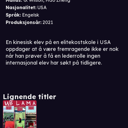
Manus
:
G. Wilson
,
Hao Zheng
Nasjonalitet
:
USA
Språk
:
Engelsk
Produksjonsår
:
2021
En kinesisk elev på en elitekostskole i USA
oppdager at å være fremragende ikke er nok
når han prøver å få en lederrolle ingen
internasjonal elev har søkt på tidligere.
Lignende titler