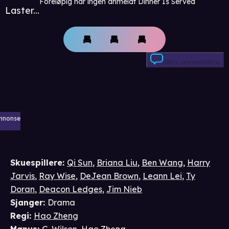
Foreløpig har ingen anmeldt Dinner Is Served
Laster...
Skriv anmeldelse
nnonse
Skuespillere
:
Qi Sun
,
Briana Liu
,
Ben Wang
,
Harry
Jarvis
,
Ray Wise
,
DeJean Brown
,
Leann Lei
,
Ty
Doran
,
Deacon Ledges
,
Jim Nieb
Sjanger
:
Drama
Regi
:
Hao Zheng