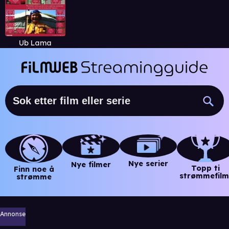
Ub Lama
Nye serier
Nye filmer
Topp ti
Finn noe å
strømmefilm
strømme
Annonse