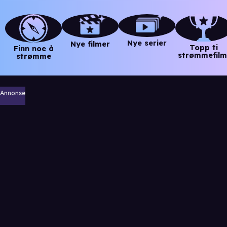
Nye serier
Nye filmer
Topp ti
Finn noe å
strømmefilm
strømme
Annonse