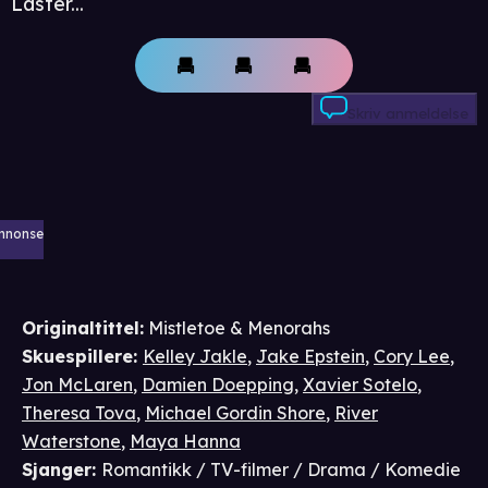
Laster...
Skriv anmeldelse
nnonse
Originaltittel:
Mistletoe & Menorahs
Skuespillere
:
Kelley Jakle
,
Jake Epstein
,
Cory Lee
,
Jon McLaren
,
Damien Doepping
,
Xavier Sotelo
,
Theresa Tova
,
Michael Gordin Shore
,
River
Waterstone
,
Maya Hanna
Sjanger
:
Romantikk / TV-filmer / Drama / Komedie