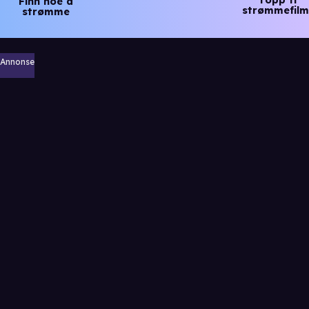
Finn noe å
strømmefilm
strømme
Annonse