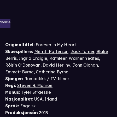
nnonse
Originaltittel:
Forever in My Heart
Skuespillere
:
Merritt Patterson
,
Jack Turner
,
Blake
Berris
,
Ingrid Craigie
,
Kathleen Warner Yeates
,
Róisín O'Donovan
,
David Herlihy
,
John Olohan
,
Emmett Byrne
,
Catherine Byrne
Sjanger
:
Romantikk / TV-filmer
Regi
:
Steven R. Monroe
Manus
:
Tyler Straessle
Nasjonalitet
:
USA, Irland
Språk
:
Engelsk
Produksjonsår
:
2019