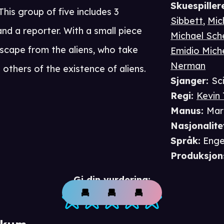
Skuespiller
 This group of five includes 3
Sibbett
,
Mic
and a reporter. With a small piece
Michael Sch
escape from the aliens, who take
Emidio Mich
Nerman
others of the existence of aliens.
Sjanger
:
Sc
Regi
:
Kevin
Manus
:
Mar
Nasjonalite
Språk
:
Enge
Produksjon
Gi din vurdering: