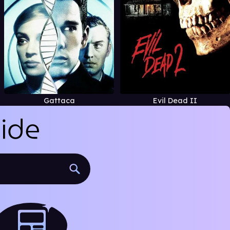
Gattaca
Evil Dead II