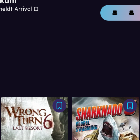
ikum
eldt Arrival II