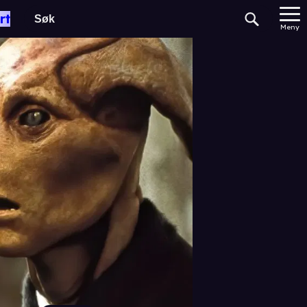
rt
Meny