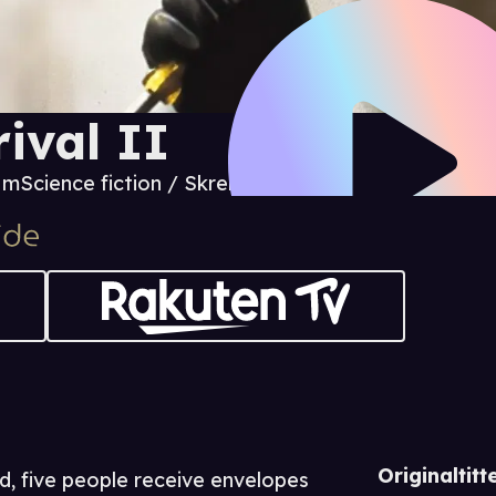
rival II
5 m
Science fiction / Skrekk
Originaltitte
d, five people receive envelopes