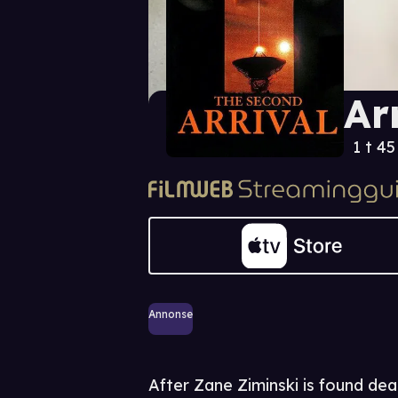
Ar
1 t 4
Annonse
After Zane Ziminski is found dea