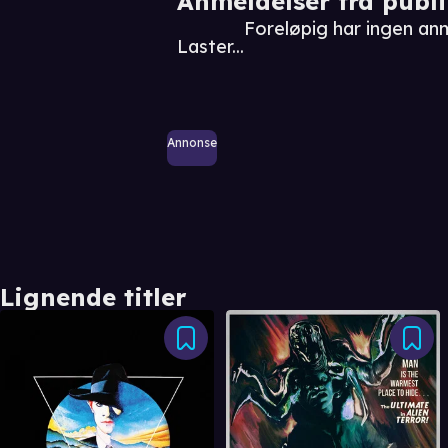
Anmeldelser fra publ
Foreløpig har ingen anm
Laster...
Annonse
Lignende titler