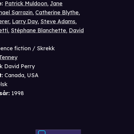
e
:
Patrick Muldoon
,
Jane
hael Sarrazin
,
Catherine Blythe
,
erer
,
Larry Day
,
Steve Adams
,
etti
,
Stéphane Blanchette
,
David
ience fiction / Skrekk
 Tenney
k David Perry
t
:
Canada, USA
lsk
sår
:
1998