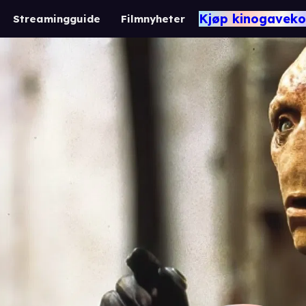
Kjøp kinogaveko
Streamingguide
Filmnyheter