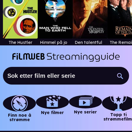
The Hustler
Himmel på jorden
Den talentfulle mr. Ripley
Nye serier
Nye filmer
Topp ti
Finn noe å
strømmefilm
strømme