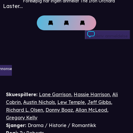
Foreløpig har ingen anmeldt The Iron Orchard
Laster...
Skriv anmeldelse
nnonse
Skuespillere
:
Lane Garrison
,
Hassie Harrison
,
Ali
Cobrin
,
Austin Nichols
,
Lew Temple
,
Jeff Gibbs
,
Richard L. Olsen
,
Donny Boaz
,
Allan McLeod
,
Gregory Kelly
Sjanger
:
Drama / Historie / Romantikk