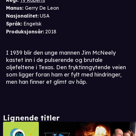
Regi
:
Ty Roberts
Manus
:
Gerry De Leon
Nasjonalitet
:
USA
Språk
:
Engelsk
Produksjonsår
:
2018
I 1939 blir den unge mannen Jim McNeely
kastet inn i de pulserende og brutale
oljefeltene i Texas. Den fryktinngytende veien
som ligger foran ham er fylt med hindringer,
men han finner et glimt av håp.
Lignende titler