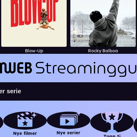
Blow-Up
Rocky Balboa
Nye serier
Nye filmer
Topp ti