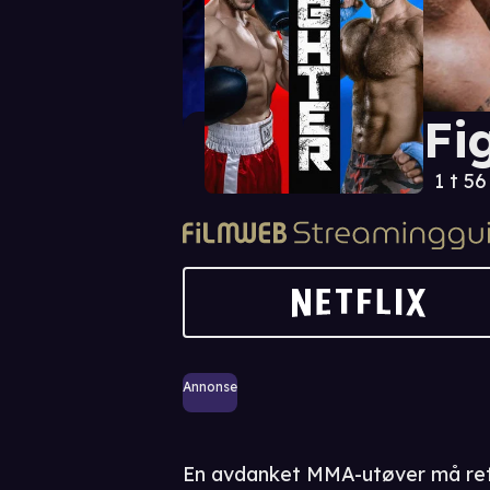
Fi
1 t 5
Annonse
En avdanket MMA-utøver må retu