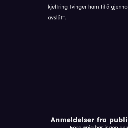
kjeltring tvinger ham til å gjen
avslått.
Anmeldelser fra publ
Foreløpig har ingen an