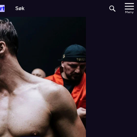
rt
Meny