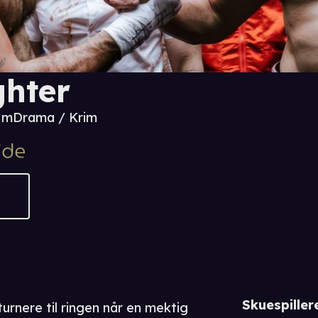
ghter
6 m
Drama / Krim
Skuespiller
rnere til ringen når en mektig