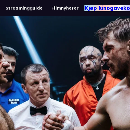
Kjøp kinogaveko
Streamingguide
Filmnyheter