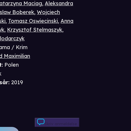
atarzyna Maciag
,
Aleksandra
slaw Boberek
,
Wojciech
ki
,
Tomasz Oswiecinski
,
Anna
yk
,
Krzysztof Stelmaszyk
,
lodarczyk
ama / Krim
d Maximilian
t
:
Polen
k
sår
:
2019
Skriv anmeldelse