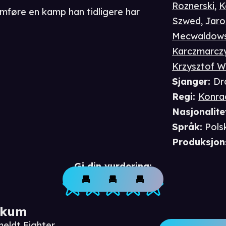
Roznerski
,
K
nomføre en kamp han tidligere har
Szwed
,
Jaro
Mecwaldows
Karczmarcz
Krzysztof W
Sjanger
:
Dr
Regi
:
Konra
Nasjonalite
Språk
:
Pols
Produksjon
Gi din vurdering:
ikum
meldt Fighter