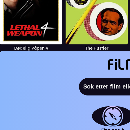
Dødelig våpen 4
The Hustler
Finn noe å