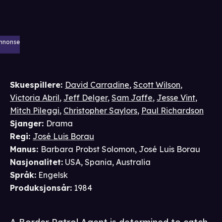
nnonse
Skuespillere
:
David Carradine
,
Scott Wilson
,
Victoria Abril
,
Jeff Delger
,
Sam Jaffe
,
Jesse Vint
,
Mitch Pileggi
,
Christopher Saylors
,
Paul Richardson
Sjanger
:
Drama
Regi
:
José Luis Borau
Manus
:
Barbara Probst Solomon
,
José Luis Borau
Nasjonalitet
:
USA, Spania, Australia
Språk
:
Engelsk
Produksjonsår
:
1984