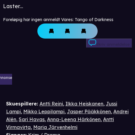
Laster...
Foreløpig har ingen anmeldt Vares: Tango of Darkness
Skriv anmeldelse
nnonse
Skuespillere
:
Antti Reini
,
Ilkka Heiskanen
,
Jussi
Lampi
,
Mikko Leppilampi
,
Jasper Pääkkönen
,
Andrei
Alén
,
Sari Havas
,
Anna-Leena Härkönen
,
Antti
Virmavirta
,
Maria Järvenhelmi