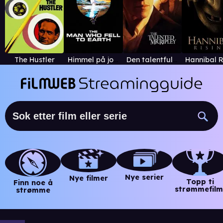
The Hustler
Himmel på jorden
Den talentfulle mr. Ripley
Nye serier
Nye filmer
Topp ti
Finn noe å
strømmefilm
strømme