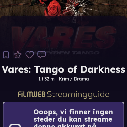
Vares: Tango of Darkness
1 t 32 m
Krim / Drama
Ooops, vi finner ingen
steder du kan streame
denne akkurat nå.