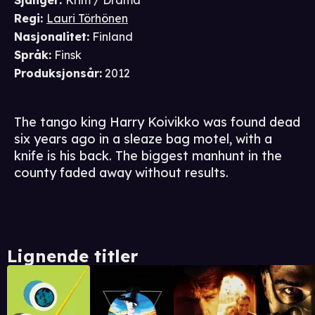
Sjanger
:
Krim / Drama
Regi
:
Lauri Törhönen
Nasjonalitet
:
Finland
Språk
:
Finsk
Produksjonsår
:
2012
The tango king Harry Koivikko was found dead
six years ago in a sleaze bag motel, with a
knife is his back. The biggest manhunt in the
county faded away without results.
Lignende titler