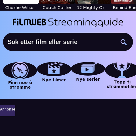
Charlie Wilson's War
Coach Carter
12 Mighty Orphans
Nye serier
Nye filmer
Topp ti
Finn noe å
strømmefilm
strømme
Annonse