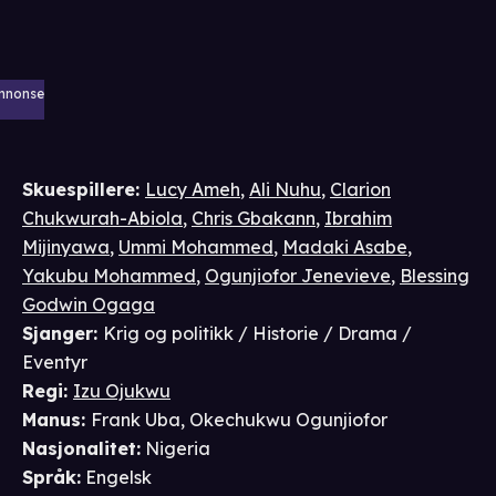
nnonse
Skuespillere
:
Lucy Ameh
,
Ali Nuhu
,
Clarion
Chukwurah-Abiola
,
Chris Gbakann
,
Ibrahim
Mijinyawa
,
Ummi Mohammed
,
Madaki Asabe
,
Yakubu Mohammed
,
Ogunjiofor Jenevieve
,
Blessing
Godwin Ogaga
Sjanger
:
Krig og politikk / Historie / Drama /
Eventyr
Regi
:
Izu Ojukwu
Manus
:
Frank Uba
,
Okechukwu Ogunjiofor
Nasjonalitet
:
Nigeria
Språk
:
Engelsk