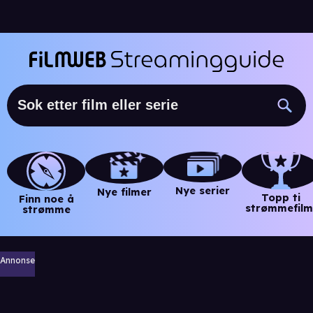
Nye serier
Nye filmer
Topp ti
Finn noe å
strømmefilm
strømme
Annonse