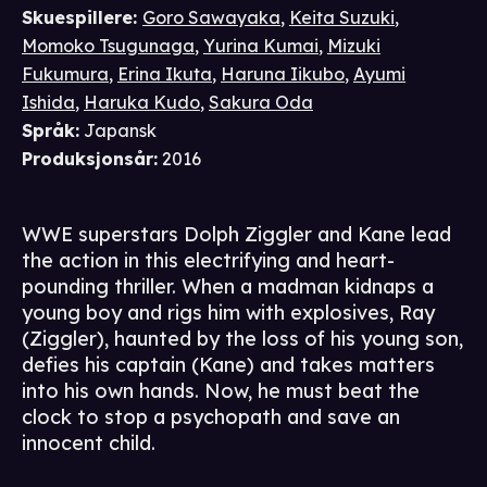
Skuespillere
:
Goro Sawayaka
,
Keita Suzuki
,
Momoko Tsugunaga
,
Yurina Kumai
,
Mizuki
Fukumura
,
Erina Ikuta
,
Haruna Iikubo
,
Ayumi
Ishida
,
Haruka Kudo
,
Sakura Oda
Språk
:
Japansk
Produksjonsår
:
2016
WWE superstars Dolph Ziggler and Kane lead
the action in this electrifying and heart-
pounding thriller. When a madman kidnaps a
young boy and rigs him with explosives, Ray
(Ziggler), haunted by the loss of his young son,
defies his captain (Kane) and takes matters
into his own hands. Now, he must beat the
clock to stop a psychopath and save an
innocent child.