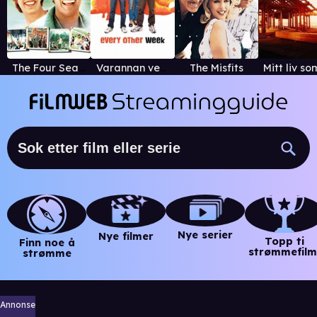
The Four Seasons
Varannan vecka
The Misfits
Nye serier
Nye filmer
Topp ti
Finn noe å
strømmefilm
strømme
Annonse