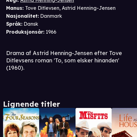
Regi
:
Astrid Henning-Jensen
Manus
:
Tove Ditlevsen
,
Astrid Henning-Jensen
Nasjonalitet
:
Danmark
Språk
:
Dansk
Produksjonsår
:
1966
Drama af Astrid Henning-Jensen efter Tove
Ditlevsens roman 'To, som elsker hinanden'
(1960).
Lignende titler