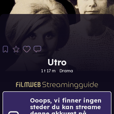
Utro
1 t 17 m
Drama
Ooops, vi finner ingen
steder du kan streame
denne akkurat nå.