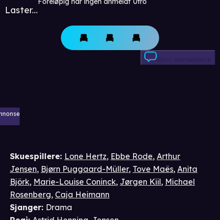
Foreløpig har ingen anmeldt Utro
Laster...
Skriv anmeldelse
nnonse
Skuespillere
:
Lone Hertz
,
Ebbe Rode
,
Arthur
Jensen
,
Bjørn Puggaard-Müller
,
Tove Maës
,
Anita
Björk
,
Marie-Louise Coninck
,
Jørgen Kiil
,
Michael
Rosenberg
,
Caja Heimann
Sjanger
:
Drama