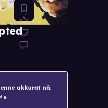
opted
denne akkurat nå.
lig.