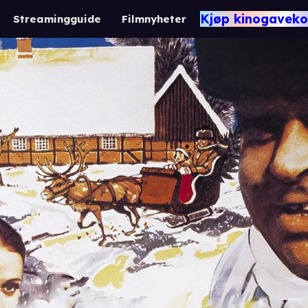
Kjøp kinogaveko
Streamingguide
Filmnyheter