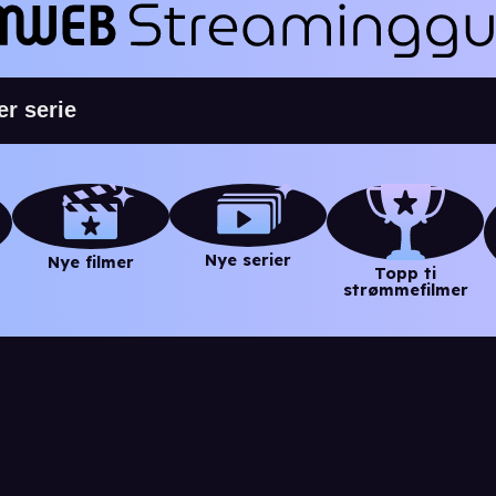
Nye serier
Nye filmer
Topp ti
strømmefilmer