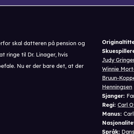
Originaltitte
erfor skal datteren på pension og
Skuespiller
 ringe til Dr. Linager, hvis
Judy Gringe
fale. Nu er der bare det, at der
Winnie Mor
Bruun-Kopp
Henningsen
Sjanger
:
Fa
Regi
:
Carl 
Manus
:
Car
Nasjonalite
Språk
:
Dan