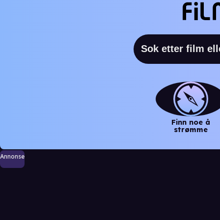
Finn noe å
strømme
Annonse