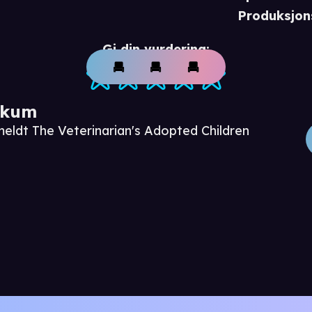
Produksjon
Gi din vurdering:
ikum
meldt The Veterinarian's Adopted Children