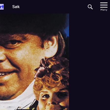
rt
Meny