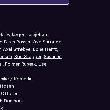
l:
Dyrlægens plejebørn
e
:
Dirch Passer
,
Ove Sprogøe
,
r
,
Axel Strøbye
,
Lone Hertz
,
tensen
,
Karl Stegger
,
Susanne
el
,
Folmer Rubæk
,
Lise
milie / Komedie
Ottosen
l Ottosen
t
:
Danmark
sk