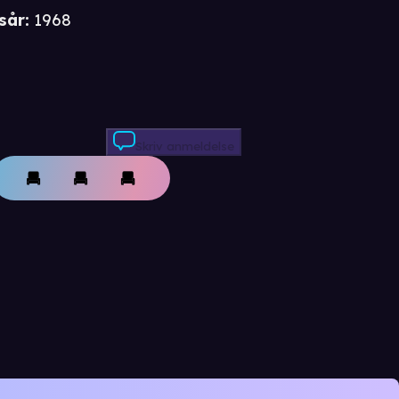
sår
:
1968
Skriv anmeldelse