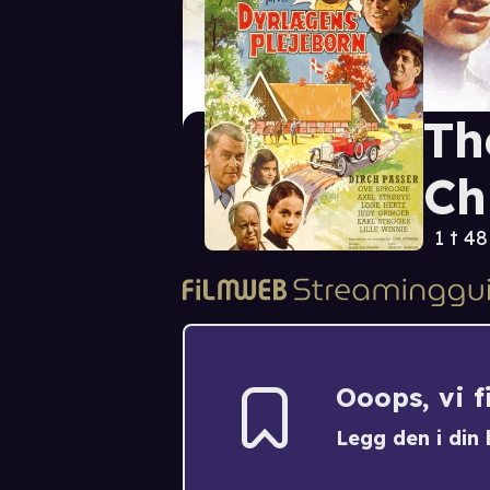
Th
Ch
1 t 4
Ooops, vi 
Legg den i din h