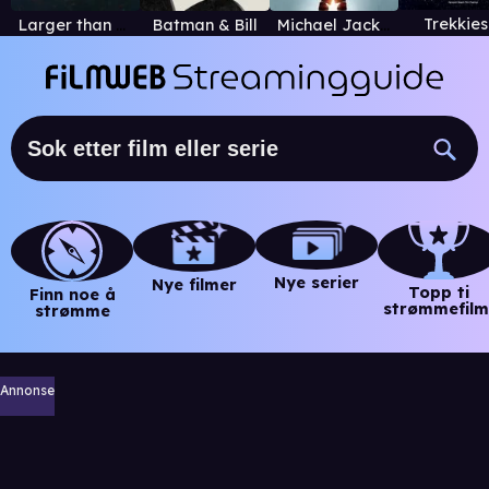
Trekkies
Larger than Life: Reign of the Boybands
Batman & Bill
Michael Jackson's This Is It
Nye serier
Nye filmer
Topp ti
Finn noe å
strømmefilm
strømme
Annonse