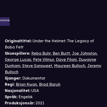
nnonse
Originaltittel:
Under the Helmet: The Legacy of
Boba Fett
Skuespillere
:
Reba Buhr
,
Ben Burtt
,
Joe Johnston
,
George Lucas
,
Pete Vilmur
,
Dave Filoni
,
Duwayne
Dunham
,
Steve Sansweet
,
Maureen Bulloch
,
Jeremy
Bulloch
Sjanger
:
Dokumentar
Regi
:
Brian Kwan
,
Brad Baruh
Nasjonalitet
:
USA
Språk
:
Engelsk
Produksjonsår
:
2021