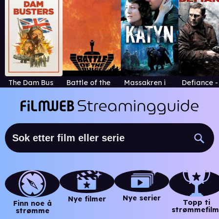
The Dam Busters
Battle of the Bulge
Massakren i Katyn
Nye serier
Nye filmer
Topp ti
Finn noe å
strømmefilm
strømme