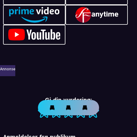
Annonse
Gi din vurdering:
Anmeldelser fra publikum