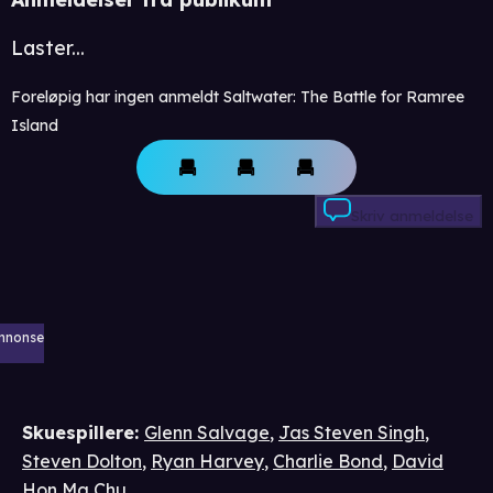
Laster...
Foreløpig har ingen anmeldt Saltwater: The Battle for Ramree
Island
Skriv anmeldelse
nnonse
Skuespillere
:
Glenn Salvage
,
Jas Steven Singh
,
Steven Dolton
,
Ryan Harvey
,
Charlie Bond
,
David
Hon Ma Chu