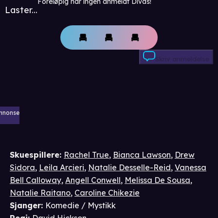
Foreløpig har ingen anmeldt Divas!
Laster...
Skriv anmeldelse
nnonse
Skuespillere
:
Rachel True
,
Bianca Lawson
,
Drew
Sidora
,
Leila Arcieri
,
Natalie Desselle-Reid
,
Vanessa
Bell Calloway
,
Angell Conwell
,
Melissa De Sousa
,
Natalie Raitano
,
Caroline Chikezie
Sjanger
:
Komedie / Mystikk