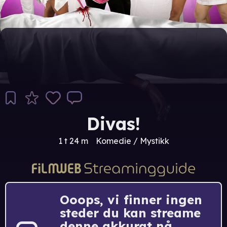
Divas!
1 t 24 m
Komedie / Mystikk
Ooops, vi finner ingen
steder du kan streame
denne akkurat nå.