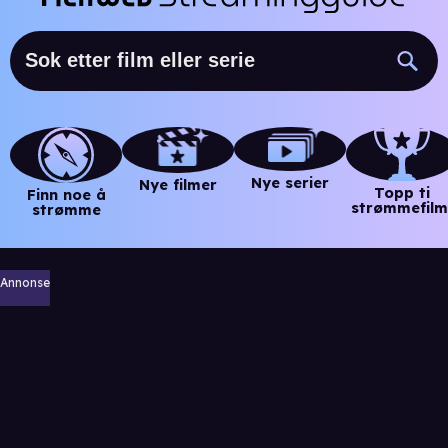
Nye serier
Nye filmer
Topp ti
Finn noe å
strømmefilm
strømme
Annonse