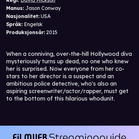
Regi
:
David Hickson
Manus
:
Jason Conway
Nasjonalitet
:
USA
Språk
:
Engelsk
Produksjonsår
:
2015
When a conniving, over-the-hill Hollywood diva
mysteriously turns up dead, no one who knew
her is surprised. Now everyone from her co-
stars to her director is a suspect and an
ambitious police detective, who's also an
aspiring screenwriter/actor/rapper, must get
to the bottom of this hilarious whodunit.