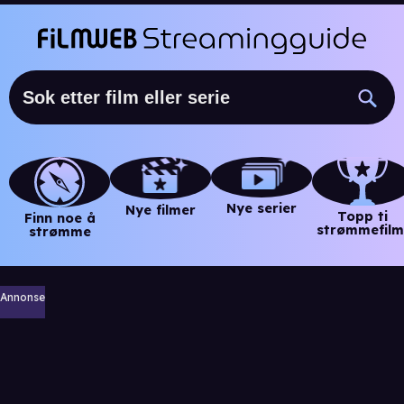
Nye serier
Nye filmer
Topp ti
Finn noe å
strømmefilm
strømme
Annonse