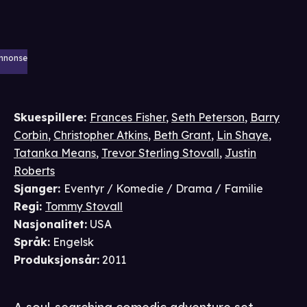
nnonse
Skuespillere
:
Frances Fisher
,
Seth Peterson
,
Barry
Corbin
,
Christopher Atkins
,
Beth Grant
,
Lin Shaye
,
Tatanka Means
,
Trevor Sterling Stovall
,
Justin
Roberts
Sjanger
:
Eventyr / Komedie / Drama / Familie
Regi
:
Tommy Stovall
Nasjonalitet
:
USA
Språk
:
Engelsk
Produksjonsår
:
2011