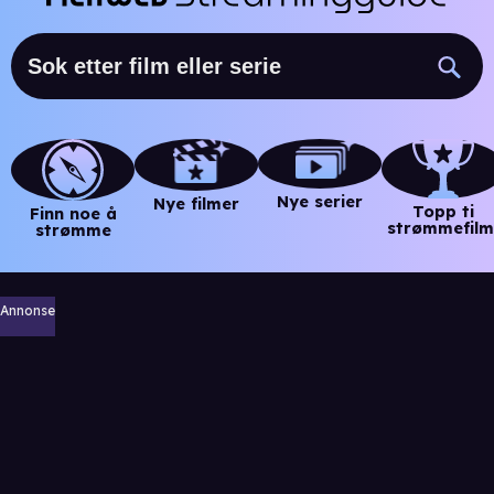
Nye serier
Nye filmer
Topp ti
Finn noe å
strømmefilm
strømme
Annonse