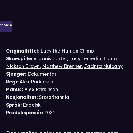
nnonse
Originaltittel:
Lucy the Human Chimp
Skuespillere
:
Janis Carter
,
Lucy Temerlin
,
Lorna
Nickson Brown
,
Matthew Brenher
,
Jacinta Mulcahy
Sjanger
:
Dokumentar
Regi
:
Alex Parkinson
Manus
:
Alex Parkinson
Nasjonalitet
:
Storbritannia
Språk
:
Engelsk
Produksjonsår
:
2021