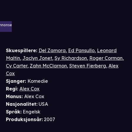
nnonse
Skuespillere
:
Del Zamora
,
Ed Pansullo
,
Leonard
Maltin
,
Jaclyn Jonet
,
Sy Richardson
,
Roger Corman
,
Cy Carter
,
Zahn McClarnon
,
Steven Fierberg
,
Alex
Cox
Sjanger
:
Komedie
Regi
:
Alex Cox
Manus
:
Alex Cox
Nasjonalitet
:
USA
Språk
:
Engelsk
Produksjonsår
:
2007