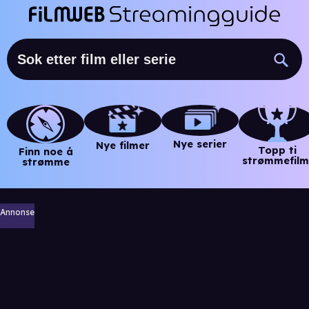
Nye serier
Nye filmer
Topp ti
Finn noe å
strømmefilm
strømme
Annonse