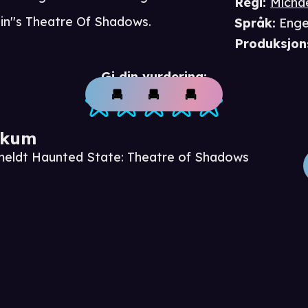
Regi
:
Micha
sin''s Theatre Of Shadows.
Språk
:
Enge
Produksjon
Gi din vurdering:
ikum
nmeldt Haunted State: Theatre of Shadows