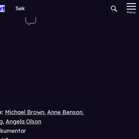
 of
rt
Meny
e
:
Michael Brown
,
Anne Benson
,
g
,
Angela Olson
kumentar