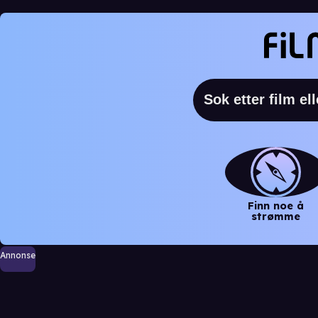
Finn noe å
strømme
Annonse