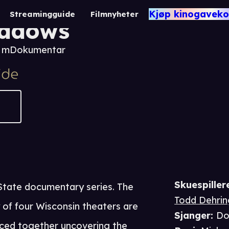
unted State: Theatre
Kjøp kinogaveko
Streamingguide
Filmnyheter
adows
0 m
Dokumentar
Skuespiller
State documentary series. The
Todd Dehrin
 of four Wisconsin theaters are
Sjanger
:
Do
eced together uncovering the