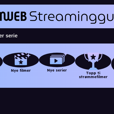
Nye serier
Nye filmer
Topp ti
strømmefilmer