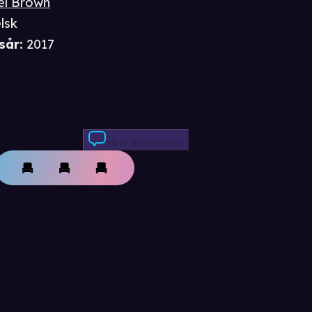
el Brown
lsk
sår
:
2017
Skriv anmeldelse