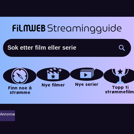
Nye serier
Nye filmer
Topp ti
Finn noe å
strømmefilm
strømme
Annonse