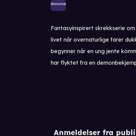
Annonse
Fantasyinspirert skrekkserie o
livet når overnaturlige farer du
begynner når en ung jente komme
har flyktet fra en demonbekjem
Anmeldelser fra publ