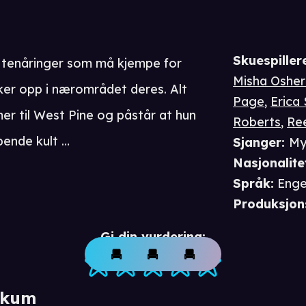
Skuespiller
m tenåringer som må kjempe for
Misha Osher
kker opp i nærområdet deres. Alt
Page
,
Erica 
r til West Pine og påstår at hun
Roberts
,
Re
pende kult …
Sjanger
:
My
Nasjonalite
Språk
:
Enge
Produksjon
Gi din vurdering:
ikum