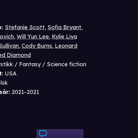
e
:
Stefanie Scott
,
Sofia Bryant
,
ovich
,
Will Yun Lee
,
Kylie Liya
Sullivan
,
Cody Burns
,
Leonard
ed Diamond
stikk / Fantasy / Science fiction
t
:
USA
lsk
sår
:
2021–2021
Skriv anmeldelse