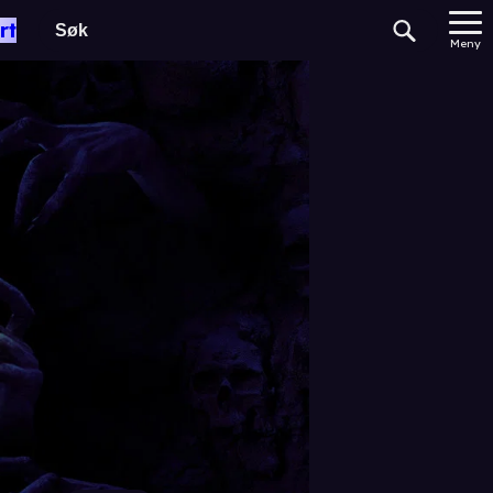
rt
Meny