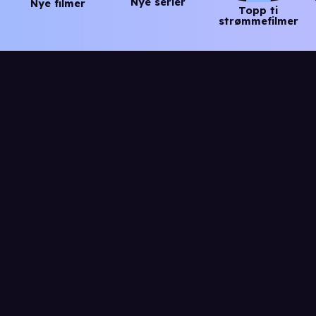
Nye serier
Nye filmer
Topp ti
strømmefilmer