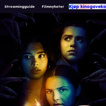
Kjøp kinogaveko
Streamingguide
Filmnyheter