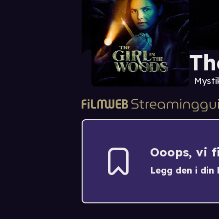
Th
Mysti
Ooops, vi 
Legg den i din h