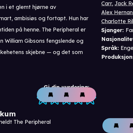
Carr
,
Jack R
n i et glemt hjørne av
Alex Herna
art, ambisiøs og fortapt. Hun har
Charlotte Ri
mtiden på henne. The Peripheral er
Sjanger
:
Fa
Nasjonalite
en William Gibsons fengslende og
Språk
:
Enge
eskehetens skjebne — og det som
Produksjon
Gi din vurdering:
ikum
meldt The Peripheral