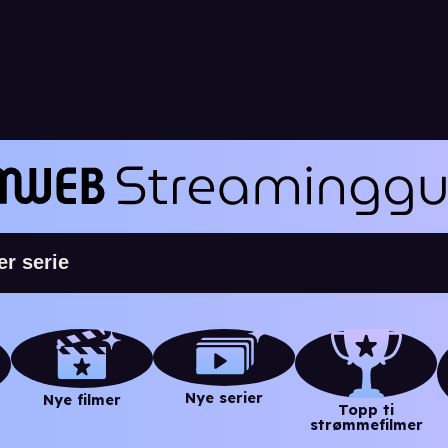
Nye serier
Nye filmer
Topp ti
strømmefilmer