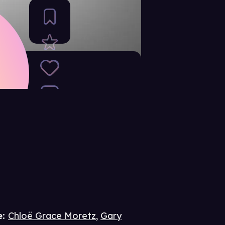
e
:
Chloë Grace Moretz
,
Gary