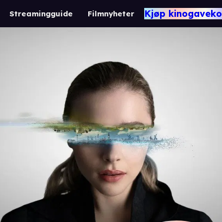
Kjøp kinogaveko
Streamingguide
Filmnyheter