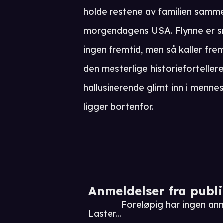
holde restene av familien samme
morgendagens USA. Flynne er sm
ingen fremtid, men så kaller fre
den mesterlige historieforteller
hallusinerende glimt inn i menn
ligger bortenfor.
Anmeldelser fra publ
Foreløpig har ingen an
Laster...