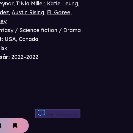
eynor
,
T'Nia Miller
,
Katie Leung
,
ndez
,
Austin Rising
,
Eli Goree
,
ley
ntasy / Science fiction / Drama
t
:
USA, Canada
lsk
sår
:
2022–2022
Skriv anmeldelse