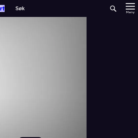
rt
Meny