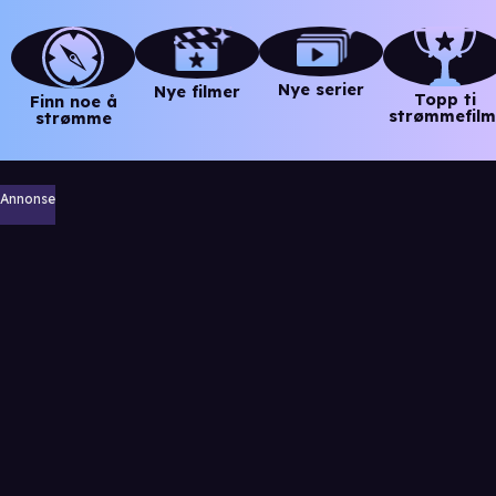
Nye serier
Nye filmer
Topp ti
Finn noe å
strømmefilm
strømme
Annonse