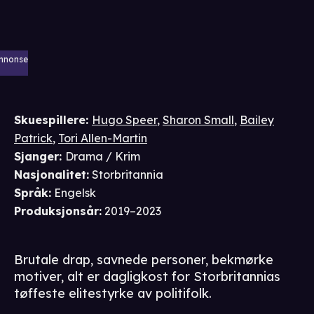
nnonse
Skuespillere
:
Hugo Speer
,
Sharon Small
,
Bailey
Patrick
,
Tori Allen-Martin
Sjanger
:
Drama / Krim
Nasjonalitet
:
Storbritannia
Språk
:
Engelsk
Produksjonsår
:
2019–2023
Brutale drap, savnede personer, bekmørke
motiver, alt er dagligkost for Storbritannias
tøffeste elitestyrke av politifolk.